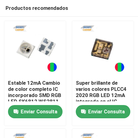
Productos recomendados
Estable 12mA Cambio
Super brillante de
de color completo IC
varios colores PLCC4
incorporado SMD RGB
2020 RGB LED 12mA
Inicio
LED SK6812 WS2811
integrado en el IC
para iluminación
Control inteligente
Enviar Consulta
Enviar Consulta
interior y exterior
individual
Productos
Videos