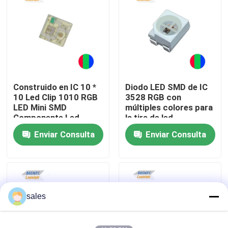
VR Show
Sobre nosotros
Construido en IC 10 *
Diodo LED SMD de IC
Visita a la fábrica
10 Led Clip 1010 RGB
3528 RGB con
LED Mini SMD
múltiples colores para
Componente Led
la tira de led
Control de Calidad
SK6805 SK9818
Enviar Consulta
Enviar Consulta
Contacto
noticias
sales
Todos los casos