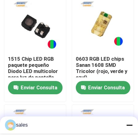
VR Show
Sobre nosotros
Visita a la fábrica
1515 Chip LED RGB
0603 RGB LED chips
paquete pequeño
Sanan 1608 SMD
Diodo LED multicolor
Tricolor (rojo, verde y
Control de Calidad
para luz de pantalla
azul)
LED
Enviar Consulta
Enviar Consulta
Contacto
noticias
sales
Todos los casos