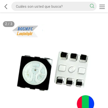
2
/
3