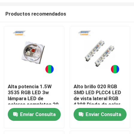
Productos recomendados
Alta potencia 1.5W
Alto brillo 020 RGB
3535 RGB LED 3w
SMD LED PLCC4 LED
Inicio
lámpara LED de
de vista lateral RGB
colores completos 20
4308 Diodo de color
años fábrica de LED
completo para tira
Productos
Enviar Consulta
Enviar Consulta
LED flexible
Videos