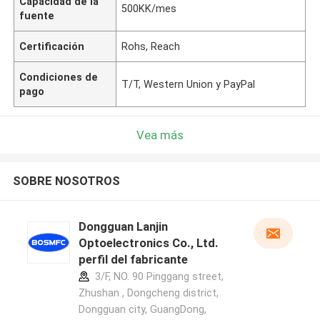
Capacidad de la
500KK/mes
fuente
Certificación
Rohs, Reach
Condiciones de
T/T, Western Union y PayPal
pago
Vea más
SOBRE NOSOTROS
Dongguan Lanjin
Optoelectronics Co., Ltd.
perfil del fabricante
3/F, NO. 90 Pinggang street,
Zhushan , Dongcheng district,
Dongguan city, GuangDong,