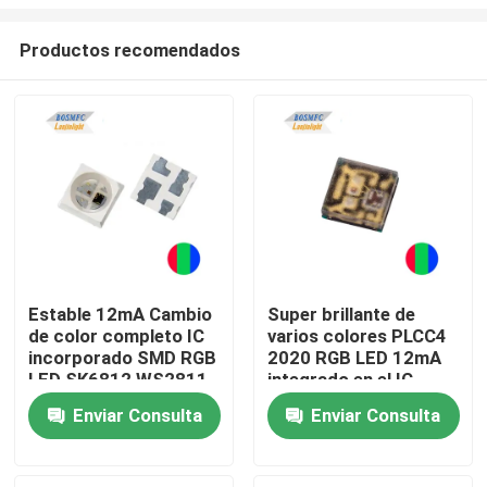
Productos recomendados
Estable 12mA Cambio
Super brillante de
de color completo IC
varios colores PLCC4
Inicio
incorporado SMD RGB
2020 RGB LED 12mA
LED SK6812 WS2811
integrado en el IC
para iluminación
Control inteligente
Productos
Enviar Consulta
Enviar Consulta
interior y exterior
individual
Videos