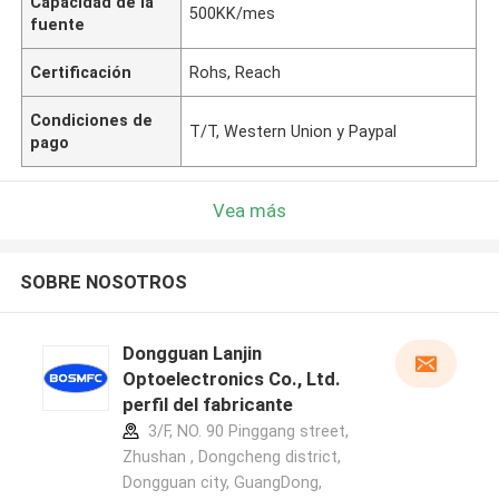
Capacidad de la
500KK/mes
fuente
Certificación
Rohs, Reach
Condiciones de
T/T, Western Union y Paypal
pago
Vea más
SOBRE NOSOTROS
Dongguan Lanjin
Optoelectronics Co., Ltd.
perfil del fabricante
3/F, NO. 90 Pinggang street,
Zhushan , Dongcheng district,
Dongguan city, GuangDong,