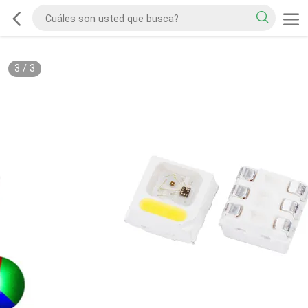
3
/
3