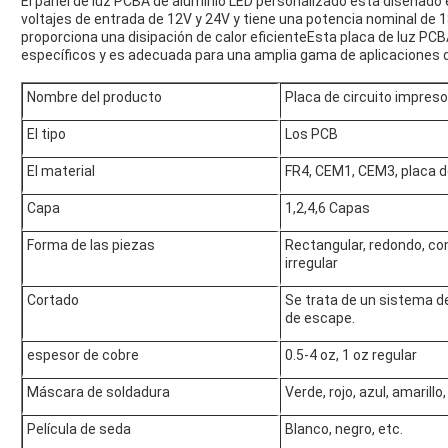
El panel de luz PCBA de aluminio LED personalizado está diseñad
voltajes de entrada de 12V y 24V y tiene una potencia nominal de
proporciona una disipación de calor eficienteEsta placa de luz PCB
específicos y es adecuada para una amplia gama de aplicaciones 
Nombre del producto
Placa de circuito impres
El tipo
Los PCB
El material
FR4, CEM1, CEM3, placa d
Capa
1,2,4,6 Capas
Forma de las piezas
Rectangular, redondo, con
irregular
Cortado
Se trata de un sistema d
de escape.
espesor de cobre
0.5-4 oz, 1 oz regular
Máscara de soldadura
Verde, rojo, azul, amarillo,
Película de seda
Blanco, negro, etc.