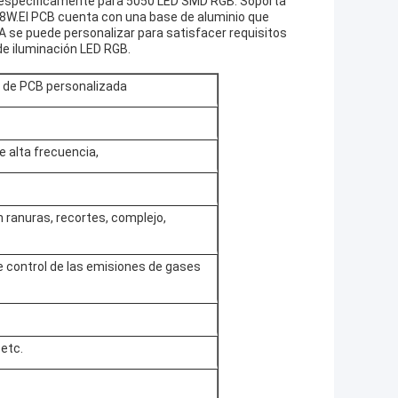
o específicamente para 5050 LED SMD RGB. Soporta
 18W.El PCB cuenta con una base de aluminio que
A se puede personalizar para satisfacer requisitos
de iluminación LED RGB.
o de PCB personalizada
e alta frecuencia,
 ranuras, recortes, complejo,
e control de las emisiones de gases
 etc.