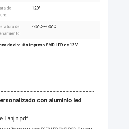
ara de
120°
ura:
eratura de
-35°C~+85°C
enamiento:
aca de circuito impreso SMD LED de 12 V
,
rsonalizado con aluminio led
 Lanjin.pdf