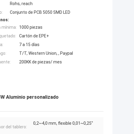
Rohs, reach
o:
Conjunto de PCB 5050 SMD LED
inos:
n mínima:
1000 piezas
quetado:
Cartón de EPE+
a:
7 a 15 días
ago:
T/T, Western Union, , Paypal
uente:
200KK de piezas/ mes
8W Aluminio personalizado
0,2~4,0 mm, flexible 0,01~0,25''
or del tablero: