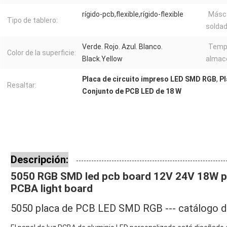
rígido-pcb,flexible,rígido-flexible
Másc
Tipo de tablero:
soldad
Verde. Rojo. Azul. Blanco.
Temp
Color de la superficie:
Black.Yellow
almac
Placa de circuito impreso LED SMD RGB
,
Pl
Resaltar:
Conjunto de PCB LED de 18 W
Descripción:
5050 RGB SMD led pcb board 12V 24V 18W pe
PCBA light board
5050 placa de PCB LED SMD RGB --- catálogo de