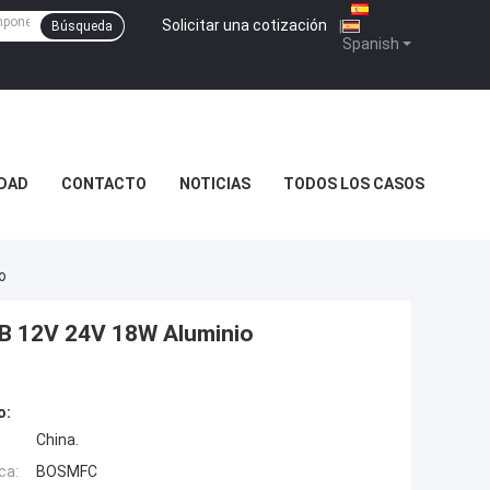
Solicitar una cotización
|
Búsqueda
Spanish
IDAD
CONTACTO
NOTICIAS
TODOS LOS CASOS
o
CB 12V 24V 18W Aluminio
o:
China.
ca:
BOSMFC