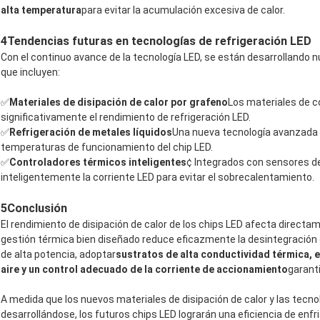
alta temperatura
para evitar la acumulación excesiva de calor.
4Tendencias futuras en tecnologías de refrigeración LED
Con el continuo avance de la tecnología LED, se están desarrollando nu
que incluyen:
✅
Materiales de disipación de calor por grafeno
Los materiales de c
significativamente el rendimiento de refrigeración LED.
✅
Refrigeración de metales líquidos
Una nueva tecnología avanzada 
temperaturas de funcionamiento del chip LED.
✅
Controladores térmicos inteligentes
¢ Integrados con sensores d
inteligentemente la corriente LED para evitar el sobrecalentamiento.
5Conclusión
El rendimiento de disipación de calor de los chips LED afecta directame
gestión térmica bien diseñado reduce eficazmente la desintegración de
de alta potencia, adoptar
sustratos de alta conductividad térmica, 
aire y un control adecuado de la corriente de accionamiento
garant
A medida que los nuevos materiales de disipación de calor y las tecno
desarrollándose, los futuros chips LED lograrán una eficiencia de enfr