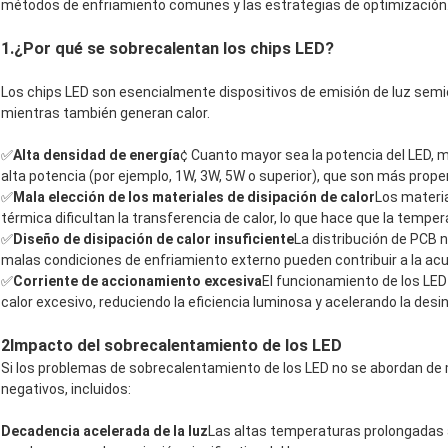
métodos de enfriamiento comunes y las estrategias de optimización
1.
¿Por qué se sobrecalentan los chips LED?
Los chips LED son esencialmente dispositivos de emisión de luz semic
mientras también generan calor.
✅
Alta densidad de energía
¢ Cuanto mayor sea la potencia del LED, 
alta potencia (por ejemplo, 1W, 3W, 5W o superior), que son más prop
✅
Mala elección de los materiales de disipación de calor
Los materi
térmica dificultan la transferencia de calor, lo que hace que la tempe
✅
Diseño de disipación de calor insuficiente
La distribución de PCB n
malas condiciones de enfriamiento externo pueden contribuir a la acu
✅
Corriente de accionamiento excesiva
El funcionamiento de los LED
calor excesivo, reduciendo la eficiencia luminosa y acelerando la desin
2Impacto del sobrecalentamiento de los LED
Si los problemas de sobrecalentamiento de los LED no se abordan de
negativos, incluidos:
Decadencia acelerada de la luz
Las altas temperaturas prolongadas a