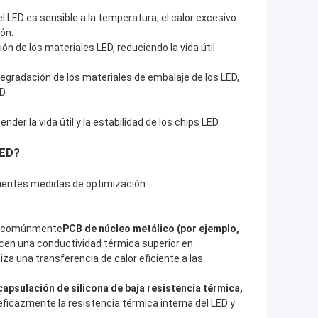
el LED es sensible a la temperatura; el calor excesivo
ión.
n de los materiales LED, reduciendo la vida útil
egradación de los materiales de embalaje de los LED,
D.
nder la vida útil y la estabilidad de los chips LED.
LED?
uientes medidas de optimización:
an comúnmente
PCB de núcleo metálico (por ejemplo,
ecen una conductividad térmica superior en
iza una transferencia de calor eficiente a las
capsulación de silicona de baja resistencia térmica,
eficazmente la resistencia térmica interna del LED y