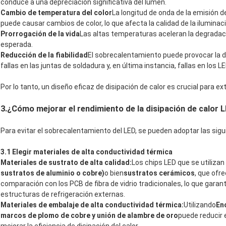
conduce a una depreciación significativa del lumen.
Cambio de temperatura del color
La longitud de onda de la emisión d
puede causar cambios de color, lo que afecta la calidad de la iluminac
Prorrogación de la vida
Las altas temperaturas aceleran la degradació
esperada.
Reducción de la fiabilidad
El sobrecalentamiento puede provocar la d
fallas en las juntas de soldadura y, en última instancia, fallas en los LE
Por lo tanto, un diseño eficaz de disipación de calor es crucial para exte
3
.
¿Cómo mejorar el rendimiento de la disipación de calor 
Para evitar el sobrecalentamiento del LED, se pueden adoptar las sig
3.1 Elegir materiales de alta conductividad térmica
Materiales de sustrato de alta calidad:
Los chips LED que se utiliz
sustratos de aluminio o cobre)
o bien
sustratos cerámicos
, que ofr
comparación con los PCB de fibra de vidrio tradicionales, lo que garant
estructuras de refrigeración externas.
Materiales de embalaje de alta conductividad térmica:
Utilizando
En
marcos de plomo de cobre y unión de alambre de oro
puede reducir 