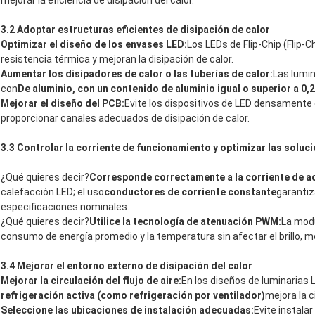
mejorar la eficiencia de disipación del calor.
3.2 Adoptar estructuras eficientes de disipación de calor
Optimizar el diseño de los envases LED:
Los LEDs de Flip-Chip (Flip-
resistencia térmica y mejoran la disipación de calor.
Aumentar los disipadores de calor o las tuberías de calor:
Las lumin
con
De aluminio, con un contenido de aluminio igual o superior a 0
Mejorar el diseño del PCB:
Evite los dispositivos de LED densamente
proporcionar canales adecuados de disipación de calor.
3.3 Controlar la corriente de funcionamiento y optimizar las solu
¿Qué quieres decir?
Corresponde correctamente a la corriente de a
calefacción LED; el uso
conductores de corriente constante
garantiz
especificaciones nominales.
¿Qué quieres decir?
Utilice la tecnología de atenuación PWM:
La modu
consumo de energía promedio y la temperatura sin afectar el brillo, m
3.4 Mejorar el entorno externo de disipación del calor
Mejorar la circulación del flujo de aire:
En los diseños de luminarias 
refrigeración activa (como refrigeración por ventilador)
mejora la ci
Seleccione las ubicaciones de instalación adecuadas:
Evite instala